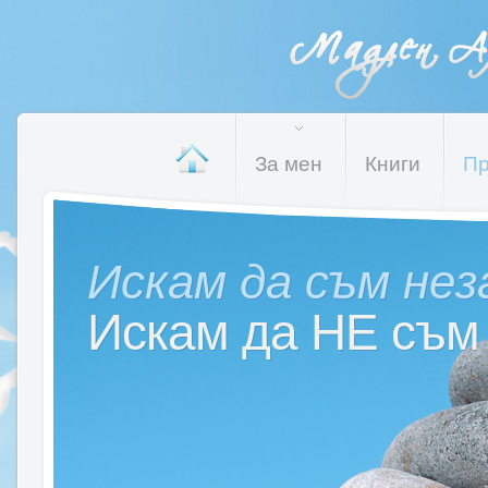
За мен
Книги
Пр
Искам да съм нез
Искам да НЕ съм 