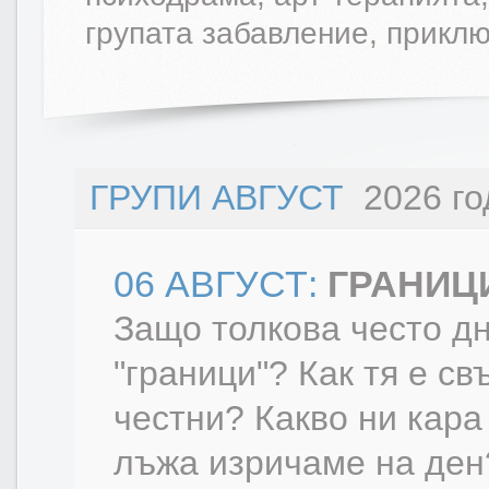
групата забавление, приклю
ГРУПИ АВГУСТ
2026 го
06 АВГУСТ:
ГРАНИЦ
Защо толкова често д
"граници"? Как тя е с
честни? Какво ни кар
лъжа изричаме на ден