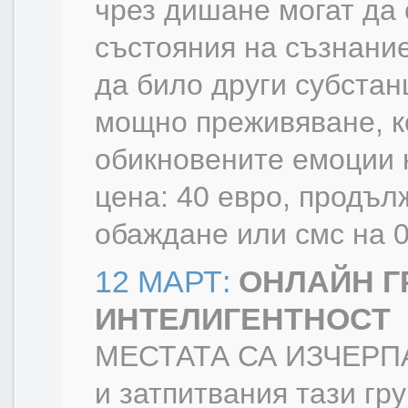
чрез дишане могат да 
състояния на съзнание
да било други субстан
мощно преживяване, ко
обикновените емоции н
цена: 40 евро, продълж
обаждане или смс на 
12 МАРТ:
ОНЛАЙН Г
ИНТЕЛИГЕНТНОСТ
МЕСТАТА СА ИЗЧЕРПАН
и затпитвания тази гр