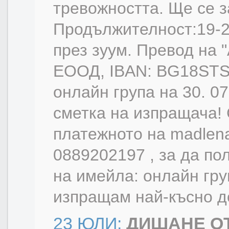
тревожността. Ще се з
Продължителност:19-22
през зуум. Превод на
ЕООД, IBAN: BG18STS
онлайн група на 30. 07
сметка на изпращача!
платежното на madlena
0889202197 , за да по
на имейла: онлайн гру
изпращам най-късно до
23 ЮЛИ:
ДИШАНЕ О