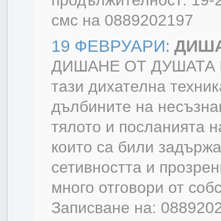
продължителност: 19-2
смс на 0889202197
19 ФЕВРУАРИ:
ДИША
ДИШАНЕ ОТ ДУШАТА Пе
тази дихателна техник
дълбините на несъзнав
тялото и посланията 
които са били задърж
сетивността и прозрен
много отговори от соб
Записване на: 0889202